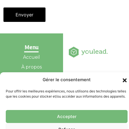
Alternative:
Menu
Accueil
À propos
Services
Gérer le consentement
AMI DOGGY
Agenda des Activités
Mentions légales
Pour offrir les meilleures expériences, nous utilisons des technologies telles
Politique de
Galerie
que les cookies pour stocker et/ou accéder aux informations des appareils.
confidentialité
Contact
Plan du site
Accepter