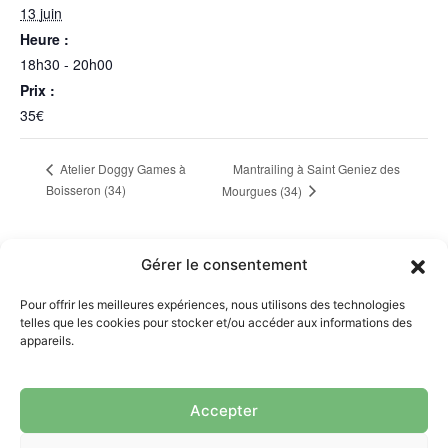
13 juin
Heure :
18h30 - 20h00
Prix :
35€
Mantrailing à Saint Geniez des
Atelier Doggy Games à
Boisseron (34)
Mourgues (34)
Gérer le consentement
Menu
Pour offrir les meilleures expériences, nous utilisons des technologies
telles que les cookies pour stocker et/ou accéder aux informations des
Accueil
appareils.
À propos
Services
Accepter
AMI DOGGY
Agenda des Activités
Mentions légales